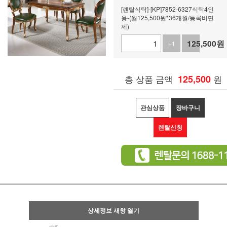
[렌탈식탁]-[KP]7852-6327식탁4인
용-(월125,500원*36개월/등록비면
제)
125,500
원
+1
-1
총 상품 금액
125,500
원
관심상품
장바구니
렌탈신청
상세정보 새창 열기