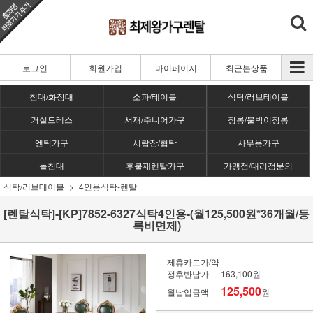
로그인
회원가입
마이페이지
최근본상품
침대/화장대
소파/테이블
식탁/러브테이블
거실드레스
서재/주니어가구
장롱/붙박이장롱
엔틱가구
서랍장/협탁
사무용가구
돌침대
후불제렌탈가구
가맹점/대리점문의
식탁/러브테이블
4인용식탁-렌탈
[렌탈식탁]-[KP]7852-6327식탁4인용-(월125,500원*36개월/등
록비면제)
제휴카드가/약
정후반납가
163,100원
125,500
월납입금액
원