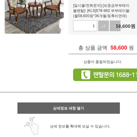
[일시불/전화문의]-[보증금부부테이
블렌탈]- [KLS]578-962 부부테이블-
(월58,600원*36개월/등록비면제)
58,600
원
+1
-1
총 상품 금액
58,600
원
상품이 품절되었습니다.
상세정보 새창 열기
상세 정보를 확대해 보실 수 있습니다.