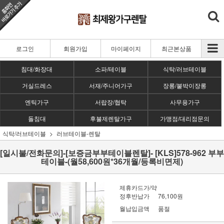
로그인
회원가입
마이페이지
최근본상품
침대/화장대
소파/테이블
식탁/러브테이블
거실드레스
서재/주니어가구
장롱/붙박이장롱
엔틱가구
서랍장/협탁
사무용가구
돌침대
후불제렌탈가구
가맹점/대리점문의
식탁/러브테이블
러브테이블-렌탈
[일시불/전화문의]-[보증금부부테이블렌탈]- [KLS]578-962 부부
테이블-(월58,600원*36개월/등록비면제)
제휴카드가/약
정후반납가
76,100원
월납입금액
품절