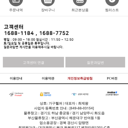
주문내역
장바구니
최근본상품
찜리스트
고객센터 연결
질문과답변
이용안내
이용약관
개인정보취급방침
PC버전
상호: 가구헬퍼 | 대표자 : 최제왕
사업자 등록번호 안내 : [649-88-03154]
물류창고 : 경기도 하남 충궁동 / 경기 남양주시 화도읍
부산물류창고 : 부산광역시 해운대구 반여동 1동
업소용공장 : 경북 경산시 압량면
최제왕가구 : 대구광역시 북구 동북로117 벤처타워1301-C호