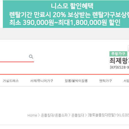
거실드레스
서재/주니어가구
장롱/붙박이장롱
엔틱가구
서
>
>
> [황토볼돌침대렌탈]-[KLG]8
Home
온돌침대/온돌소파
온돌침대