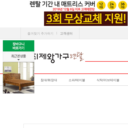
ㅣ
즐겨찾기 추가하기
고객센터
침대/화장대
소파/테이블
식탁/러브테이블