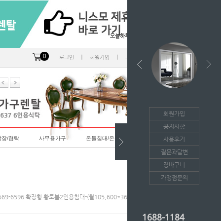
오늘하루 열지않음
0
ㅣ
ㅣ
ㅣ
로그인
회원가입
고객센터
마이페이지
회원가입
공지사항
랍장/협탁
사무용가구
온돌침대/온돌소파
사용후기
질문과답변
장바구니
가맹점문의
569-6596 확장형 황토볼2인용침대-(월105,600*36개월의무/등록비면제)
1688-1184