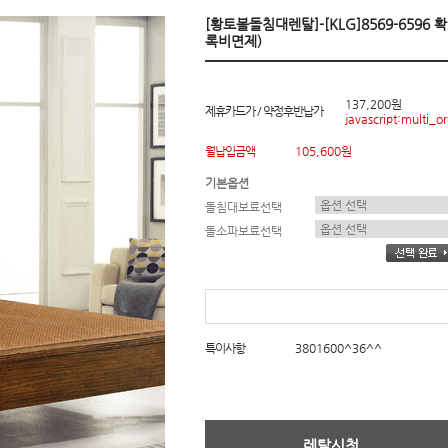
[황토볼돌침대렌탈]-[KLG]8569-6596
록비면제)
137,200원
제휴카드가 / 약정후반납가
javascript:multi_or
월납입금액
105,600원
기본옵션
돌침대보료선택
돌소파보료선택
특이사항
3801600^36^^
렌탈신청