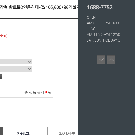
1688-7752
 확장형 황토볼2인용침대-(월105,600*36개월의무/등
OPEN
AM 09:00~PM 18:00
LUNCH
AM 11:50~PM 12:50
der()
SAT, SUN, HOLIDAY OFF
총 상품 금액
0
원
장바구니
관심상품