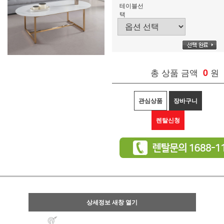
테이블선
택
총 상품 금액
0
원
관심상품
장바구니
렌탈신청
상세정보 새창 열기