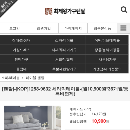
로그인
회원가입
마이페이지
최근본상품
침대/화장대
소파/테이블
식탁/러브테이블
거실드레스
서재/주니어가구
장롱/붙박이장롱
엔틱가구
서랍장/협탁
사무용가구
돌침대
후불제렌탈가구
가맹점/대리점문의
소파/테이블
테이블-렌탈
[렌탈]-[KOP]1258-9632 세라믹테이블-(월10,900원*36개월/등
록비면제)
제휴카드가/약
정후반납가
14,170원
10,900
월납입금액
원