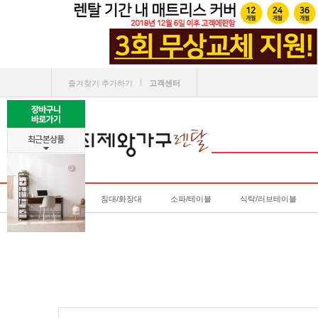
ㅣ
즐겨찾기 추가하기
고객센터
침대/화장대
소파/테이블
식탁/러브테이블