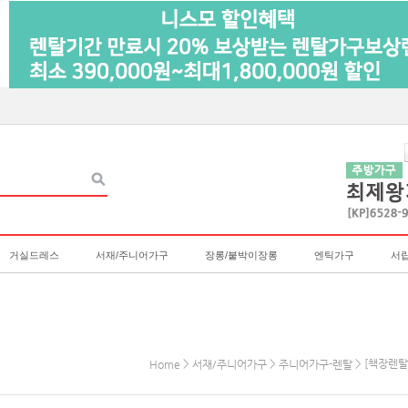
거실드레스
서재/주니어가구
장롱/붙박이장롱
엔틱가구
서
>
>
> [책장렌탈
Home
서재/주니어가구
주니어가구-렌탈