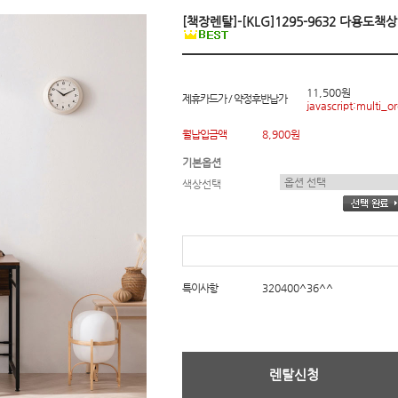
[책장렌탈]-[KLG]1295-9632 다용도책
11,500원
제휴카드가 / 약정후반납가
javascript:multi_or
월납입금액
8,900원
기본옵션
색상선택
특이사항
320400^36^^
렌탈신청