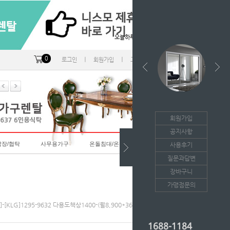
오늘하루 열지않음
0
ㅣ
ㅣ
ㅣ
로그인
회원가입
고객센터
마이페이지
회원가입
공지사항
랍장/협탁
사무용가구
온돌침대/온돌소파
사용후기
질문과답변
장바구니
가맹점문의
]-[KLG]1295-9632 다용도책상1400-(월8,900*36개월의무/등록비면제)
1688-1184