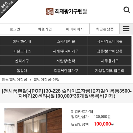
로그인
회원가입
마이페이지
최근본상품
침대/화장대
소파/테이블
식탁/러브테이블
거실드레스
서재/주니어가구
장롱/붙박이장롱
엔틱가구
서랍장/협탁
사무용가구
돌침대
후불제렌탈가구
가맹점/대리점문의
장롱/붙박이장롱
붙박이장롱-렌탈
[전시품렌탈]-[POP]130-228 슬라이드장롱12자길이몸통3500-
자바라20센티-(월100,000*36개월/등록비면제)
제휴카드가/약
정후반납가
130,000원
100,000
월납입금액
원