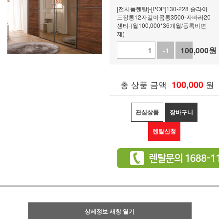
[전시품렌탈]-[POP]130-228 슬라이
드장롱12자길이몸통3500-자바라20
센티-(월100,000*36개월/등록비면
제)
100,000
원
+1
-1
총 상품 금액
100,000
원
관심상품
장바구니
렌탈신청
상세정보 새창 열기