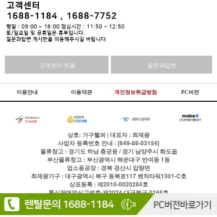
고객센터 연결
질문과답변
이용안내
이용약관
개인정보취급방침
PC버전
상호: 가구헬퍼 | 대표자 : 최제왕
사업자 등록번호 안내 : [649-88-03154]
물류창고 : 경기도 하남 충궁동 / 경기 남양주시 화도읍
부산물류창고 : 부산광역시 해운대구 반여동 1동
업소용공장 : 경북 경산시 압량면
최제왕가구 : 대구광역시 북구 동북로117 벤처타워1301-C호
상표등록 : 제2010-0020284호
통신판매업신고번호:제2024-대구북구-0168호
전화
1688-1184
팩스
이용약관
개인정보처리방침