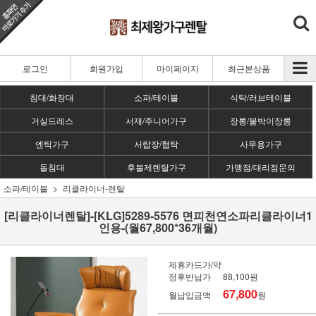
로그인
회원가입
마이페이지
최근본상품
침대/화장대
소파/테이블
식탁/러브테이블
거실드레스
서재/주니어가구
장롱/붙박이장롱
엔틱가구
서랍장/협탁
사무용가구
돌침대
후불제렌탈가구
가맹점/대리점문의
소파/테이블
리클라이너-렌탈
[리클라이너렌탈]-[KLG]5289-5576 면피천연소파리클라이너1
인용-(월67,800*36개월)
제휴카드가/약
정후반납가
88,100원
67,800
월납입금액
원