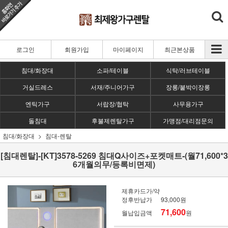
로그인
회원가입
마이페이지
최근본상품
침대/화장대
소파/테이블
식탁/러브테이블
거실드레스
서재/주니어가구
장롱/붙박이장롱
엔틱가구
서랍장/협탁
사무용가구
돌침대
후불제렌탈가구
가맹점/대리점문의
침대/화장대
침대-렌탈
[침대렌탈]-[KT]3578-5269 침대Q사이즈+포켓매트-(월71,600*3
6개월의무/등록비면제)
제휴카드가/약
정후반납가
93,000원
71,600
월납입금액
원