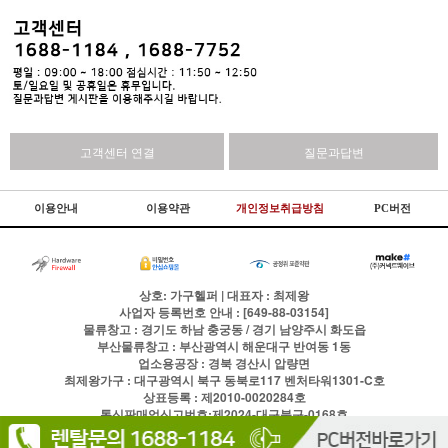
고객센터 연결
질문과답변
이용안내
이용약관
개인정보취급방침
PC버전
상호: 가구헬퍼 | 대표자 : 최제왕
사업자 등록번호 안내 : [649-88-03154]
물류창고 : 경기도 하남 충궁동 / 경기 남양주시 화도읍
부산물류창고 : 부산광역시 해운대구 반여동 1동
업소용공장 : 경북 경산시 압량면
최제왕가구 : 대구광역시 북구 동북로117 벤처타워1301-C호
상표등록 : 제2010-0020284호
통신판매업신고번호:제2024-대구북구-0168호
전화
1688-1184
팩스