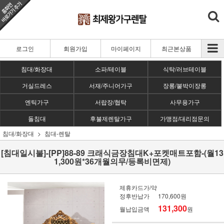
로그인
회원가입
마이페이지
최근본상품
침대/화장대
소파/테이블
식탁/러브테이블
거실드레스
서재/주니어가구
장롱/붙박이장롱
엔틱가구
서랍장/협탁
사무용가구
돌침대
후불제렌탈가구
가맹점/대리점문의
침대/화장대
침대-렌탈
[침대일시불]-[PP]88-89 크래식금장침대K+포켓매트포함-(월13
1,300원*36개월의무/등록비면제)
제휴카드가/약
정후반납가
170,600원
131,300
월납입금액
원