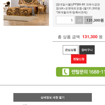
[침대일시불]-[PP]88-89 크래식금장
침대K+포켓매트포함-(월131,300원
*36개월의무/등록비면제)
131,300
원
+1
-1
총 상품 금액
131,300
원
관심상품
장바구니
렌탈신청
상세정보 새창 열기