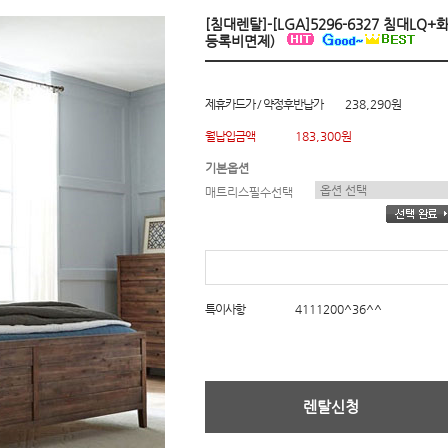
[침대렌탈]-[LGA]5296-6327 침대L
등록비면제)
제휴카드가 / 약정후반납가
238,290원
월납입금액
183,300원
기본옵션
매트리스필수선택
특이사항
4111200^36^^
렌탈신청