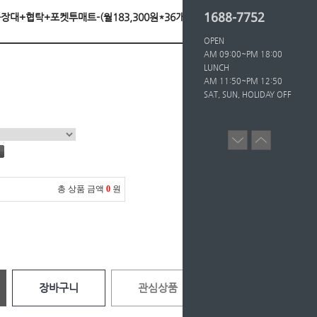
1688-7752
Q+화장대+협탁+포켓투매트-(월183,300원*36개월의무/
OPEN
AM 09:00~PM 18:00
LUNCH
AM 11:50~PM 12:50
SAT, SUN, HOLIDAY OFF
총 상품 금액
0
원
장바구니
관심상품