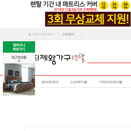
ㅣ
즐겨찾기 추가하기
고객센터
침대/화장대
소파/테이블
식탁/러브테이블