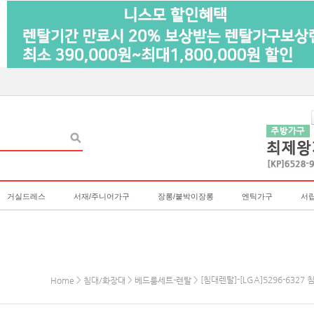
거실드레스
서재/주니어가구
장롱/붙박이장롱
엔틱가구
서
>
>
> [침대렌탈]-[LGA]5296-63
Home
침대/화장대
베드룸세트-렌탈