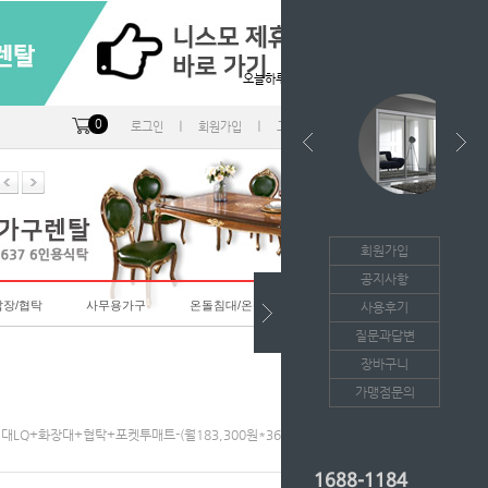
오늘하루 열지않음
0
ㅣ
ㅣ
ㅣ
로그인
회원가입
고객센터
마이페이지
회원가입
공지사항
랍장/협탁
사무용가구
온돌침대/온돌소파
사용후기
질문과답변
장바구니
가맹점문의
27 침대LQ+화장대+협탁+포켓투매트-(월183,300원*36개월의무/등록비면제)
1688-1184