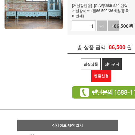
[거실장렌탈] -[CJW]3689-529 엔틱
거실장세트-(월86,500*36개월/등록
비면제)
86,500
원
+1
-1
총 상품 금액
86,500
원
관심상품
장바구니
렌탈신청
상세정보 새창 열기