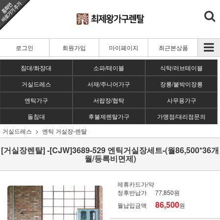
로그인
회원가입
마이페이지
최근본상품
침대/화장대
소파/테이블
식탁/러브테이블
거실드레스
서재/주니어가구
장롱/붙박이장롱
엔틱가구
서랍장/협탁
사무용가구
돌침대
후불제렌탈가구
가맹점/대리점문의
거실드레스
엔틱 거실장-렌탈
[거실장렌탈] -[CJW]3689-529 엔틱거실장세트-(월86,500*36개
월/등록비면제)
제휴카드가/약
정후반납가
77,850원
86,500
월납입금액
원