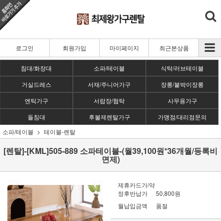
로그인
회원가입
마이페이지
최근본상품
침대/화장대
소파/테이블
식탁/러브테이블
거실드레스
서재/주니어가구
장롱/붙박이장롱
엔틱가구
서랍장/협탁
사무용가구
돌침대
후불제렌탈가구
가맹점/대리점문의
소파/테이블
테이블-렌탈
[렌탈]-[KML]505-889 소파테이블-(월39,100원*36개월/등록비
면제)
제휴카드가/약
정후반납가
50,800원
월납입금액
품절