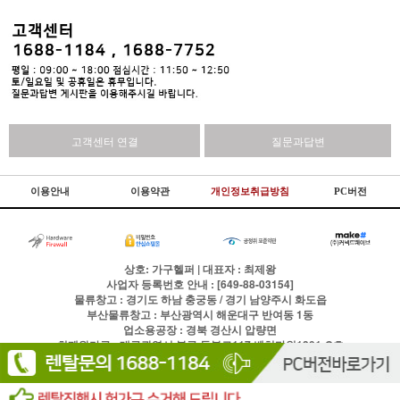
고객센터 연결
질문과답변
이용안내
이용약관
개인정보취급방침
PC버전
상호: 가구헬퍼 | 대표자 : 최제왕
사업자 등록번호 안내 : [649-88-03154]
물류창고 : 경기도 하남 충궁동 / 경기 남양주시 화도읍
부산물류창고 : 부산광역시 해운대구 반여동 1동
업소용공장 : 경북 경산시 압량면
최제왕가구 : 대구광역시 북구 동북로117 벤처타워1301-C호
상표등록 : 제2010-0020284호
통신판매업신고번호:제2024-대구북구-0168호
전화
1688-1184
팩스