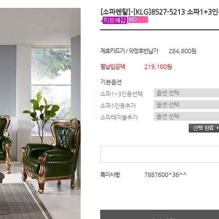
[소파렌탈]-[KLG]8527-5213 소파1+3
제휴카드가 / 약정후반납가
284,800원
월납입금액
219,100원
기본옵션
소파1*3인용선택
소파1인용추가
소파테이블추가
특이사항
7887600^36^^