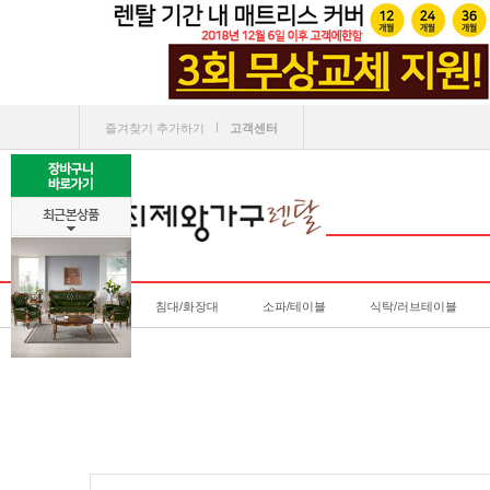
ㅣ
즐겨찾기 추가하기
고객센터
침대/화장대
소파/테이블
식탁/러브테이블