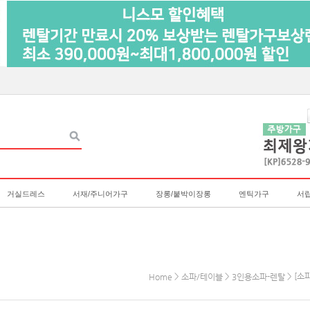
거실드레스
서재/주니어가구
장롱/붙박이장롱
엔틱가구
서
>
>
> [소
Home
소파/테이블
3인용소파-렌탈