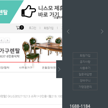
오늘하루 열지않음
0
ㅣ
ㅣ
ㅣ
로그인
회원가입
고객센터
마이페이지
회원가입
공지사항
랍장/협탁
사무용가구
온돌침대/온돌소파
사용후기
질문과답변
장바구니
가맹점문의
파렌탈]-[KLG]8527-5213 소파1+3인용-(월219,100*36개월/등록비면제)
1688-1184