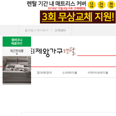
ㅣ
즐겨찾기 추가하기
고객센터
침대/화장대
소파/테이블
식탁/러브테이블