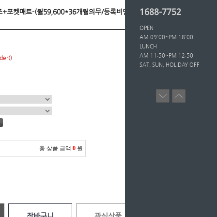
1688-7752
사이즈+포켓매트-(월59,600*36개월의무/등록비면제)
OPEN
AM 09:00~PM 18:00
LUNCH
AM 11:50~PM 12:50
der()
SAT, SUN, HOLIDAY OFF
총 상품 금액
0
원
장바구니
관심상품