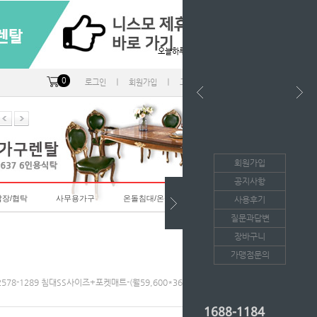
오늘하루 열지않음
0
ㅣ
ㅣ
ㅣ
로그인
회원가입
고객센터
마이페이지
회원가입
공지사항
랍장/협탁
사무용가구
온돌침대/온돌소파
사용후기
질문과답변
장바구니
가맹점문의
]2578-1289 침대SS사이즈+포켓매트-(월59,600*36개월의무/등록비면제)
1688-1184