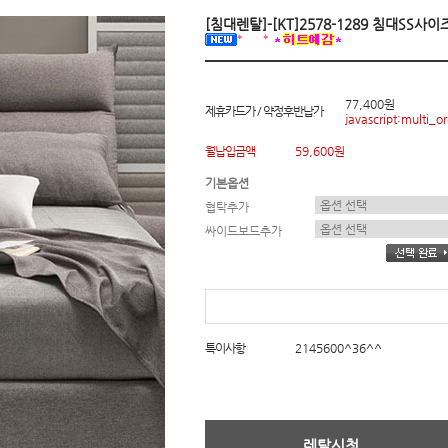
[침대렌탈]-[KT]2578-1289 침대SS
77,400원
제휴카드가 / 약정후반납가
javascript:multi_or
월납입금액
59,600원
기본옵션
협탁추가
싸이드보드추가
특이사항
2145600^36^^
렌탈신청