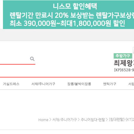
거실드레스
서재/주니어가구
장롱/붙박이장롱
엔틱가구
서
>
>
> [침대렌탈]-[KT
Home
서재/주니어가구
주니어침대-렌탈