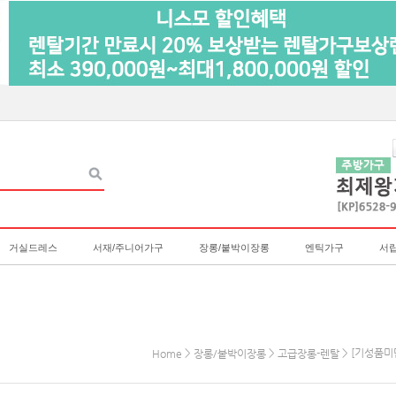
거실드레스
서재/주니어가구
장롱/붙박이장롱
엔틱가구
서
>
>
> [기성품미닫
Home
장롱/붙박이장롱
고급장롱-렌탈