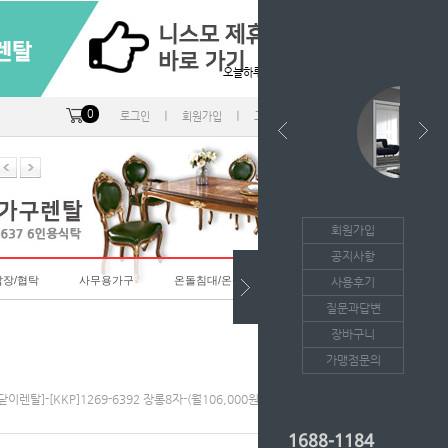
오늘하루 열지않음
0
ㅣ
ㅣ
ㅣ
로그인
회원가입
고객센터
마이페이지
회원가입
공지사항
랍장/협탁
사무용가구
온돌침대/온돌소파
사용후기
질문과답변
장바구니
가맹점문의
이렌탈]-[KKP]1269-6392 장롱8자-(월106,000원*36개월/등록비면제)
1688-1184