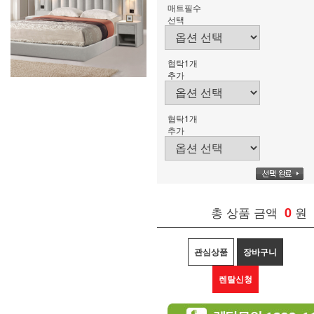
매트필수
선택
협탁1개
추가
협탁1개
추가
총 상품 금액
0
원
관심상품
장바구니
렌탈신청