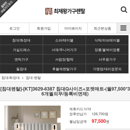
로그인
회원가입
마이페이지
최근본상품
침대/화장대
소파/테이블
식탁/러브테이블
거실드레스
서재/주니어가구
장롱/붙박이장롱
엔틱가구
서랍장/협탁
사무용가구
돌침대
후불제렌탈가구
가맹점/대리점문의
침대/화장대
침대-렌탈
[침대렌탈]-[KT]3629-6387 침대Q사이즈+포켓매트-(월97,500*3
6개월의무/등록비면제)
제휴카드가/약
정후반납가
126,700원
97,500
월납입금액
원