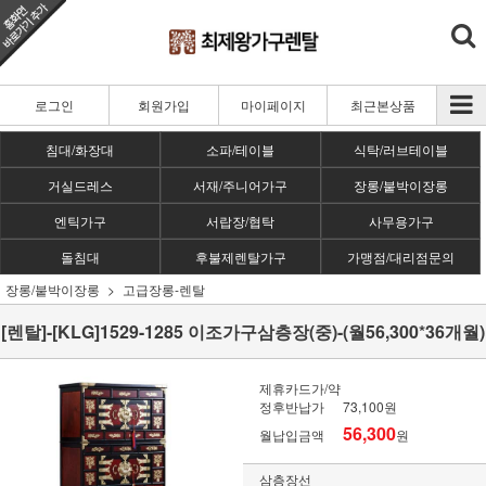
로그인
회원가입
마이페이지
최근본상품
침대/화장대
소파/테이블
식탁/러브테이블
거실드레스
서재/주니어가구
장롱/붙박이장롱
엔틱가구
서랍장/협탁
사무용가구
돌침대
후불제렌탈가구
가맹점/대리점문의
장롱/붙박이장롱
고급장롱-렌탈
[렌탈]-[KLG]1529-1285 이조가구삼층장(중)-(월56,300*36개월)
제휴카드가/약
정후반납가
73,100원
56,300
월납입금액
원
삼층장선