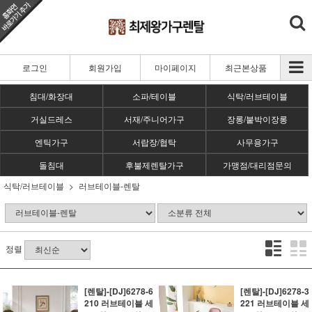
로그인
회원가입
마이페이지
최근본상품
침대/화장대
소파/테이블
식탁/러브테이블
거실드레스
서재/주니어가구
장롱/붙박이장롱
엔틱가구
서랍장/협탁
사무용가구
돌침대
후불제렌탈가구
가맹점/대리점문의
식탁/러브테이블
러브테이블-렌탈
정렬
[렌탈]-[DJ]6278-6
[렌탈]-[DJ]6278-3
210 러브테이블 세
221 러브테이블 세