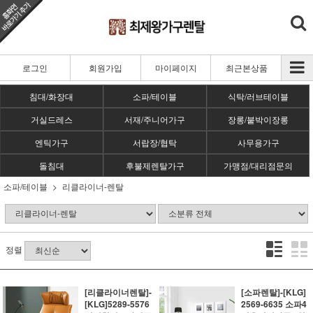
로그인
회원가입
마이페이지
최근본상품
침대/화장대
소파/테이블
식탁/러브테이블
거실드레스
서재/주니어가구
장롱/붙박이장롱
엔틱가구
서랍장/협탁
사무용가구
돌침대
후불제렌탈가구
가맹점/대리점문의
소파/테이블
리클라이너-렌탈
정렬
[리클라이너렌탈]-
[소파렌탈]-[KLG]
[KLG]5289-5576
2569-6635 소파4