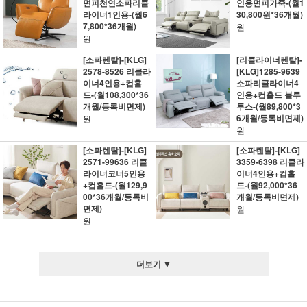
면피천연소파리클
인용면피가죽-(월1
라이너1인용-(월6
30,800원*36개월)
7,800*36개월)
원
원
[소파렌탈]-[KLG]
[리클라이너렌탈]-
2578-8526 리클라
[KLG]1285-9639
이너4인용+컵홀
소파리클라이너4
드-(월108,300*36
인용+컵홀드 블루
개월/등록비면제)
투스-(월89,800*3
6개월/등록비면제)
원
원
[소파렌탈]-[KLG]
[소파렌탈]-[KLG]
2571-99636 리클
3359-6398 리클라
라이너코너5인용
이너4인용+컵홀
+컵홀드-(월129,9
드-(월92,000*36
00*36개월/등록비
개월/등록비면제)
면제)
원
원
더보기 ▼