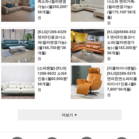
죽소파-(컬러변경
너소파 면피가죽-
가능)-(월250,200*
(컬러변경가능)-
36개월)
(월175,100*36개
월)
원
원
[KLG]1289-6329
[KLG]85698-552
면피5인용코너소
3 면피5인용코너
파(컬러변경가능)-
소파(컬러변경가
(월166,700원*36
능)-(월183,300원*
개월)
36개월)
원
원
[소파렌탈]-[KLG]
[리클라이너렌탈]-
1298-9632 소파4
[KLG]5289-5576
인용-(월80,900원*
면피천연소파리클
36개월)
라이너1인용-(월6
7,800*36개월)
원
원
더보기 ▼