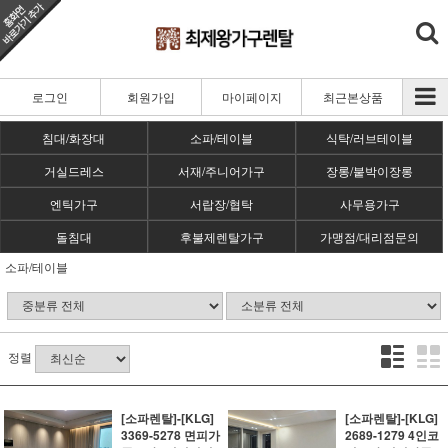
로그인
회원가입
마이페이지
최근본상품
침대/화장대
소파/테이블
식탁/러브테이블
거실드레스
서재/주니어가구
장롱/붙박이장롱
엔틱가구
서랍장/협탁
사무용가구
돌침대
후불제렌탈가구
가맹점/대리점문의
소파/테이블
정렬
[소파렌탈]-[KLG]
[소파렌탈]-[KLG]
3369-5278 면피가
2689-1279 4인코