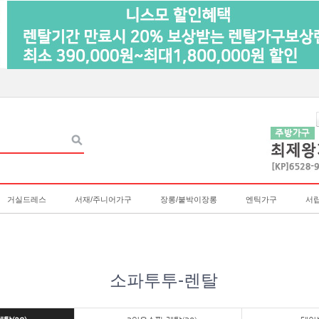
거실드레스
서재/주니어가구
장롱/붙박이장롱
엔틱가구
서
소파투투-렌탈