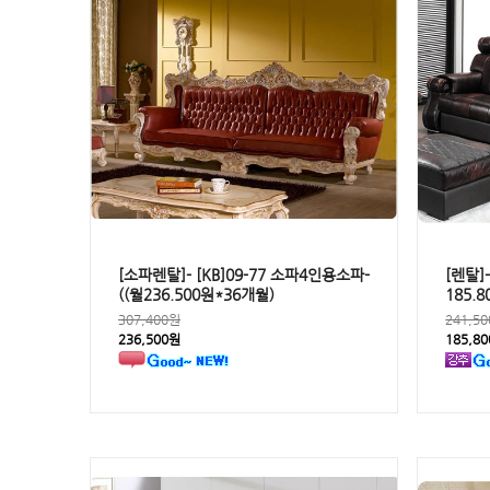
[소파렌탈]- [KB]09-77 소파4인용소파-
[렌탈]
((월236.500원*36개월)
185.
307,400원
241,5
236,500원
185,8