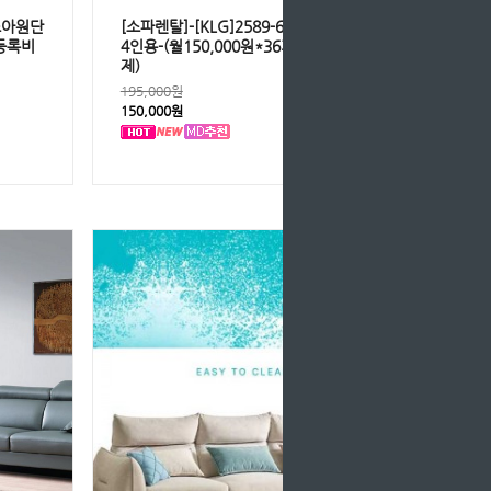
 조아원단
[소파렌탈]-[KLG]2589-6329 아이보리
/등록비
4인용-(월150,000원*36개월/등록비면
제)
195,000원
150,000원