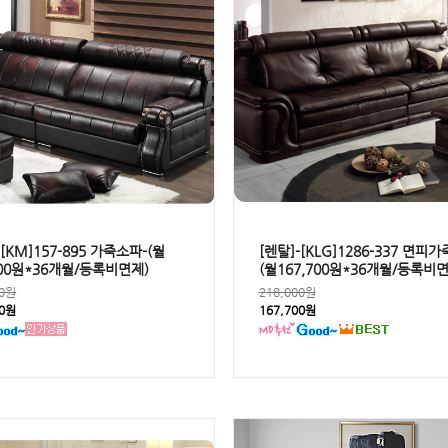
-[KM]157-895 가죽소파-(월
[렌탈]-[KLG]1286-337 면피
800원*36개월/등록비면제)
(월167,700원*36개월/등록비면
00원
218,000원
00원
167,700원