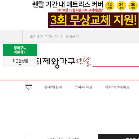
ㅣ
즐겨찾기 추가하기
고객센터
침대/화장대
소파/테이블
식탁/러브테이블