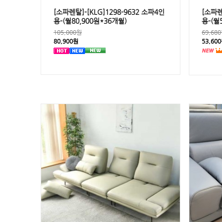
[소파렌탈]-[KLG]1298-9632 소파4인
[소파렌
용-(월80,900원*36개월)
용-(월
105,000원
69,68
80,900원
53,60