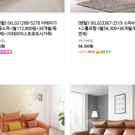
탈]-[KLG]1289-5278 이태리가
[렌탈]-[KLG]3367-2519 소파
소파-(월112,800원*36개월/등
+스톨포함-(월58,300*36개월
제)-(이태리마스트로또사가죽)
면제)
00원
75,790원
00원
58,300원