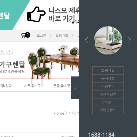
오늘하루 열지않음
0
ㅣ
ㅣ
ㅣ
로그인
회원가입
고객센터
마이페이지
회원가입
공지사항
랍장/협탁
사무용가구
온돌침대/온돌소파
사용후기
질문과답변
장바구니
가맹점문의
>
>
Home
소파/테이블
소파투투-렌탈
1688-1184