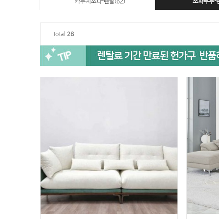
카우치소파-렌탈(62)
소파투투-렌
Total
28