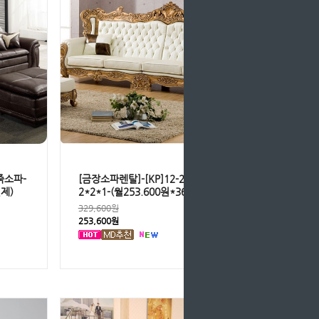
가죽소파-
[금장소파렌탈]-[KP]12-21 금장소파
제)
2*2*1-(월253.600원*36개월)
329,600원
253,600원