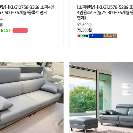
탈]-[KLG]2758-3368 소파4인
[소파렌탈]-[KLG]2578-5289
53,600*36개월/등록비면제
4인용소파-(월75,300*36개월
면제)
0원
0원
97,600원
75,300원