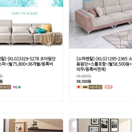
탈]-[KLG]3329-5278 조아원단
[소파렌탈]-[KLG]1295-2365
파-(월75,800*36개월/등록비
용원단+스톨포함-(월58,500원
의무/등록비면제)
0원
76,000원
0원
58,500원