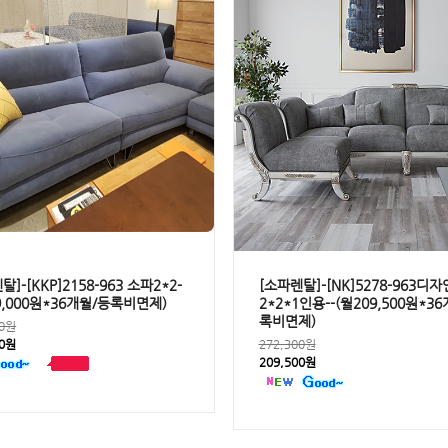
탈]-[KKP]2158-963 소파2*2-
[소파렌탈]-[NK]5278-963디
9,000원*36개월/등록비면제)
2*2*1인용--(월209,500원*3
록비면제)
00원
00원
272,300원
209,500원