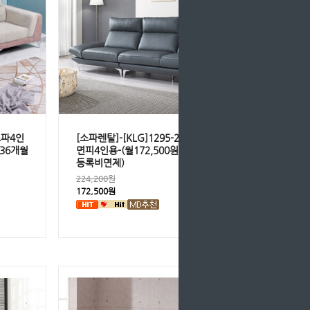
 소파4인
[소파렌탈]-[KLG]1295-2859 이태리통
*36개월
면피4인용-(월172,500원*36개월의무/
등록비면제)
224,200원
172,500원