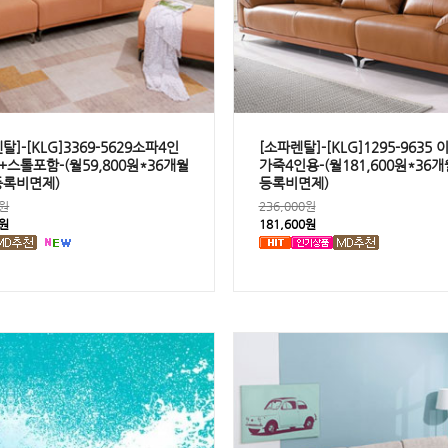
탈]-[KLG]3369-5629소파4인
[소파렌탈]-[KLG]1295-9635
스톨포함-(월59,800원*36개월
가죽4인용-(월181,600원*36
등록비면제)
등록비면제)
0원
236,000원
0원
181,600원