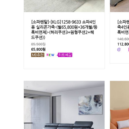
[소파렌탈]-[KLG]1258-9633 쇼파4인
[소파렌
용 실리콘가죽-(월65,800원*36개월/등
죽4인용
록비면제)-(허리쿠션3+원형쿠션2+헤
록비면
드쿠션))
146,6
85,500원
112,8
65,800원