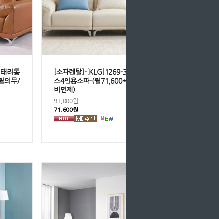
 이태리통
[소파렌탈]-[KLG]1269-3265 아쿠아텍
개월의무/
스4인용소파-(월71,600*36개월/등록
비면제)
93,000원
71,600원