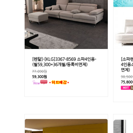
[렌탈]-[KLG]3367-8569 소파4인용-
[소파렌
(월59,300*36개월/등록비면제)
4인용소
면제)
77,090원
59,300원
98,50
75,80