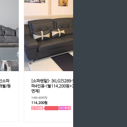
자인소파
[소파렌탈]- [KLG]5289-526 통가죽소
6개월/등
파4인용-(월114,200원*36개월/등록비
면제)
148,400원
114,200원