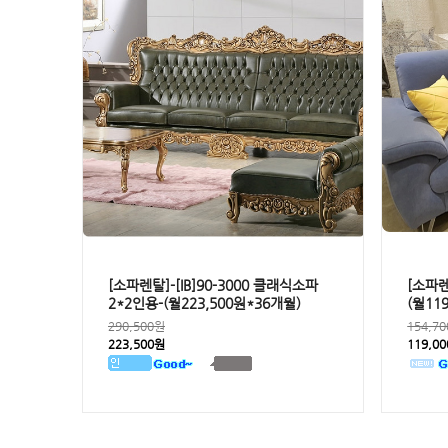
[소파렌탈]-[IB]90-3000 클래식소파
[소파렌
2*2인용-(월223,500원*36개월)
(월11
290,500원
154,7
223,500원
119,0