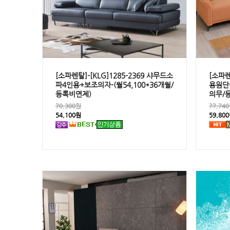
[소파렌탈]-[KLG]1285-2369 샤무드소
[소파렌
파4인용+보조의자-(월54,100*36개월/
용원단+
등록비면제)
의무/
70,300원
77,74
54,100원
59,80