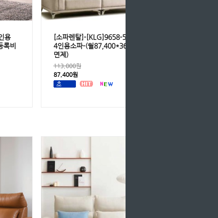
4인용
[소파렌탈]-[KLG]9658-5269 조아원단
/등록비
4인용소파-(월87,400*36개월/등록비
면제)
113,000원
87,400원