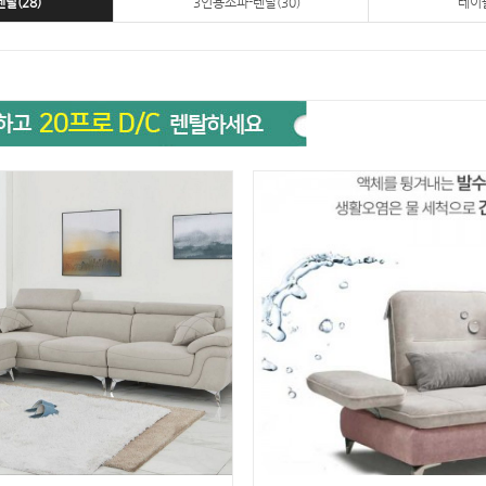
탈(28)
3인용소파-렌탈(30)
테이블