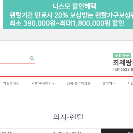
거실드레스
서재/주니어가구
장롱/붙박이장롱
엔틱가구
서
의자-렌탈