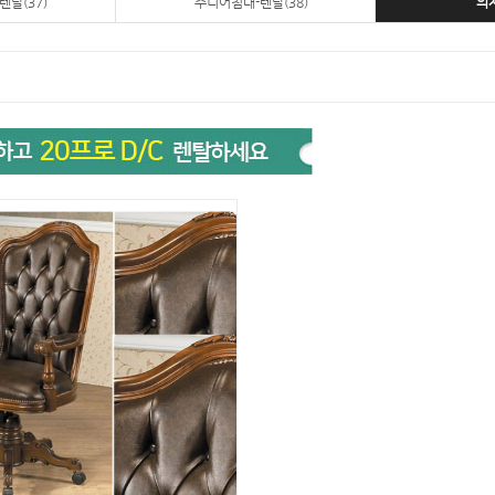
렌탈(37)
주니어침대-렌탈(38)
의자