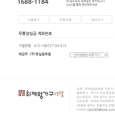
1688-1184
토/일요일및 공휴일은 휴무입니다.
Q&A를 통해 문의해주세요.
사용후기
주문조회
장바구니
무통장입금 계좌번호
기업은행 : 412-108727-04-015
예금주 :(주)현실글로벌
상호: (주)현실글로벌
대표자 
물류창고 : 경기도 하남 충궁동 
업소용공장 : 경북 경산시 남산면 
상표등록 : 제2010-0020284호
(렌탈료 결제는 후불제로 진행
cjb2082@nate.com
Contact