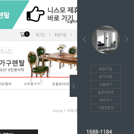
오늘하루 열지않음
0
ㅣ
ㅣ
ㅣ
로그인
회원가입
고객센터
마이페이지
회원가입
공지사항
랍장/협탁
사무용가구
온돌침대/온돌소파
사용후기
질문과답변
장바구니
가맹점문의
>
>
Home
서재/주니어가구
의자-렌탈
1688-1184