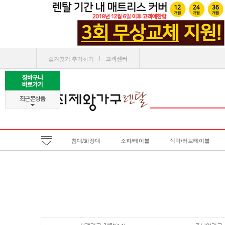
ㅣ
즐겨찾기 추가하기
고객센터
침대/화장대
소파/테이블
식탁/러브테이블