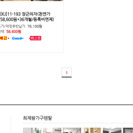
-[KJ]11-193 장군의자(천연가
월58,600원*36개월/등록비면제)
드가/약정후반납가
76,100원
금액
58,600원
1
최제왕가구렌탈