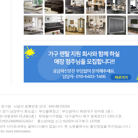
: 최가윤
사업자 등록번호 안내 : 649-88-03154
/ 경기 남양주시 화도읍 |
부산물류창고 : 부산광역시 해운대구 반여동 1동 |
대왕로60-15,A동1층 |
최제왕가구렌탈 : 대구광역시 북구 동북로117.1301-C호
 CHOIJAWANGGAGU :
통신판매업 신고:제2024-대구북구-1378호
되며 사이트내에는 결제시스템이 없습니다. 본 쇼핑몰에서는 할인영업을 하지않습니다.)
for more information.