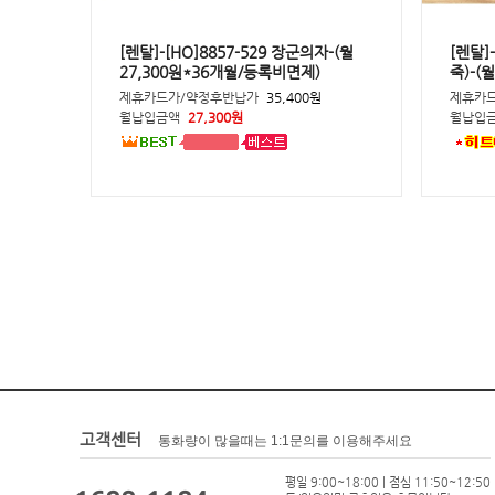
[렌탈]-[HO]8857-529 장군의자-(월
[렌탈]
27,300원*36개월/등록비면제)
죽)-(
제휴카드가/약정후반납가
35,400원
제휴카
월납입금액
27,300원
월납입
고객센터
통화량이 많을때는 1:1문의를 이용해주세요
평일 9:00~18:00 | 점심 11:50~12:50